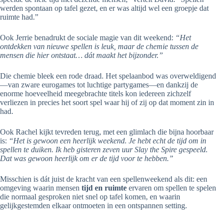
werden spontaan op tafel gezet, en er was altijd wel een groepje dat
ruimte had.”
Ook Jerrie benadrukt de sociale magie van dit weekend:
“Het
ontdekken van nieuwe spellen is leuk, maar de chemie tussen de
mensen die hier ontstaat… dát maakt het bijzonder.”
Die chemie bleek een rode draad. Het spelaanbod was overweldigend
—van zware eurogames tot luchtige partygames—en dankzij de
enorme hoeveelheid meegebrachte titels kon iedereen zichzelf
verliezen in precies het soort spel waar hij of zij op dat moment zin in
had.
Ook Rachel kijkt tevreden terug, met een glimlach die bijna hoorbaar
is:
“Het is gewoon een heerlijk weekend. Je hebt echt de tijd om in
spellen te duiken. Ik heb gisteren zeven uur Slay the Spire gespeeld.
Dat was gewoon heerlijk om er de tijd voor te hebben.”
Misschien is dát juist de kracht van een spellenweekend als dit: een
omgeving waarin mensen
tijd en ruimte
ervaren om spellen te spelen
die normaal gesproken niet snel op tafel komen, en waarin
gelijkgestemden elkaar ontmoeten in een ontspannen setting.