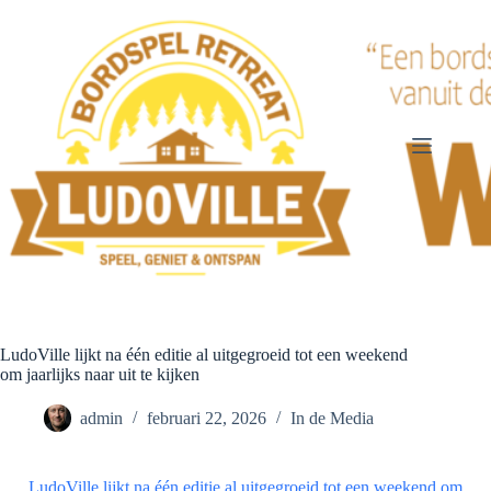
Ga
naar
de
inhoud
LudoVille lijkt na één editie al uitgegroeid tot een weekend
om jaarlijks naar uit te kijken
admin
februari 22, 2026
In de Media
LudoVille lijkt na één editie al uitgegroeid tot een weekend om