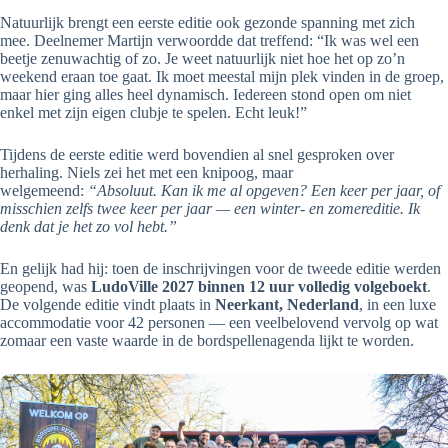
Natuurlijk brengt een eerste editie ook gezonde spanning met zich
mee. Deelnemer Martijn verwoordde dat treffend: “Ik was wel een
beetje zenuwachtig of zo. Je weet natuurlijk niet hoe het op zo’n
weekend eraan toe gaat. Ik moet meestal mijn plek vinden in de groep,
maar hier ging alles heel dynamisch. Iedereen stond open om niet
enkel met zijn eigen clubje te spelen. Echt leuk!”
Tijdens de eerste editie werd bovendien al snel gesproken over
herhaling. Niels zei het met een knipoog, maar
welgemeend:
“Absoluut. Kan ik me al opgeven? Een keer per jaar, of
misschien zelfs twee keer per jaar — een winter‑ en zomereditie. Ik
denk dat je het zo vol hebt.”
En gelijk had hij: toen de inschrijvingen voor de tweede editie werden
geopend, was
LudoVille 2027 binnen 12 uur volledig volgeboekt
.
De volgende editie vindt plaats in
Neerkant, Nederland
, in een luxe
accommodatie voor 42 personen — een veelbelovend vervolg op wat
zomaar een vaste waarde in de bordspellenagenda lijkt te worden.