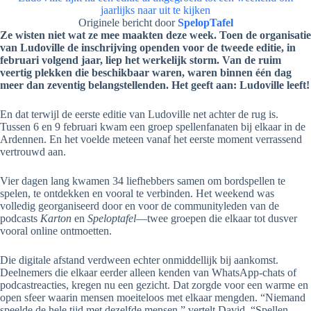
jaarlijks naar uit te kijken
Originele bericht door
SpelopTafel
Ze wisten niet wat ze mee maakten deze week. Toen de organisatie
van Ludoville de inschrijving openden voor de tweede editie, in
februari volgend jaar, liep het werkelijk storm. Van de ruim
veertig plekken die beschikbaar waren, waren binnen één dag
meer dan zeventig belangstellenden. Het geeft aan: Ludoville leeft!
En dat terwijl de eerste editie van Ludoville net achter de rug is.
Tussen 6 en 9 februari kwam een groep spellenfanaten bij elkaar in de
Ardennen. En het voelde meteen vanaf het eerste moment verrassend
vertrouwd aan.
Vier dagen lang kwamen 34 liefhebbers samen om bordspellen te
spelen, te ontdekken en vooral te verbinden. Het weekend was
volledig georganiseerd door en voor de communityleden van de
podcasts
Karton
en
Speloptafel
—twee groepen die elkaar tot dusver
vooral online ontmoetten.
Die digitale afstand verdween echter onmiddellijk bij aankomst.
Deelnemers die elkaar eerder alleen kenden van WhatsApp-chats of
podcastreacties, kregen nu een gezicht. Dat zorgde voor een warme en
open sfeer waarin mensen moeiteloos met elkaar mengden. “Niemand
speelde de hele tijd met dezelfde mensen,” vertelt David. “Spellen